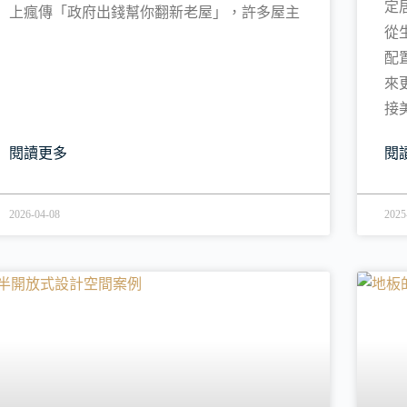
定
上瘋傳「政府出錢幫你翻新老屋」，許多屋主
從
配
來
接
閱讀更多
閱
2026-04-08
2025
裝修新知