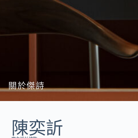
關於傑詩
陳奕訢