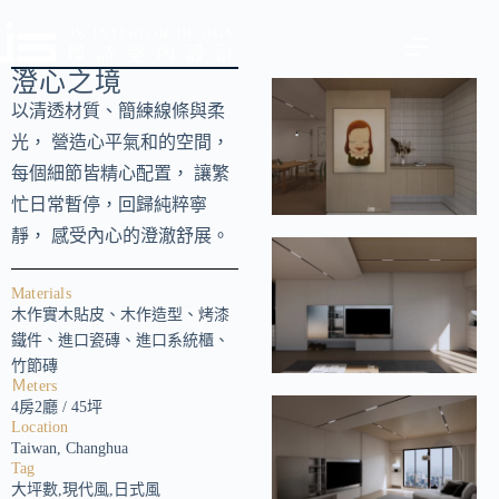
澄心之境
以清透材質、簡練線條與柔
光， 營造心平氣和的空間，
每個細節皆精心配置， 讓繁
忙日常暫停，回歸純粹寧
靜， 感受內心的澄澈舒展。
Materials
木作實木貼皮、木作造型、烤漆
鐵件、進口瓷磚、進口系統櫃、
竹節磚
Ｍeters
4房2廳 / 45坪
Location
Taiwan, Changhua
Tag
大坪數,現代風,日式風